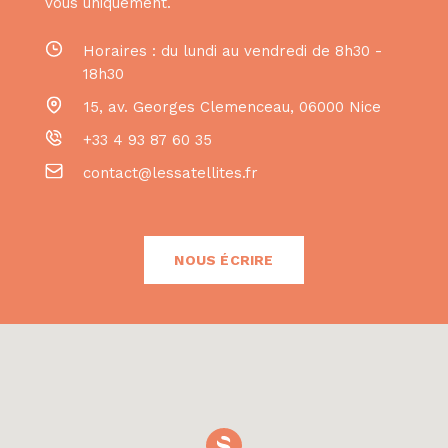
vous uniquement.
Horaires : du lundi au vendredi de 8h30 -
18h30
15, av. Georges Clemenceau
,
06000
Nice
+33 4 93 87 60 35
contact@lessatellites.fr
NOUS ÉCRIRE