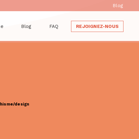
Blog
ce
Blog
FAQ
REJOIGNEZ-NOUS
hisme/design